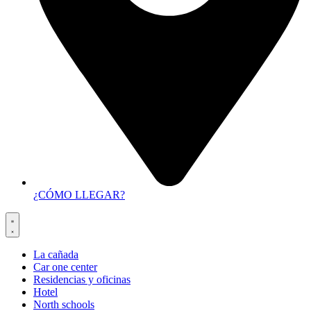
¿CÓMO LLEGAR?
La cañada
Car one center
Residencias y oficinas
Hotel
North schools