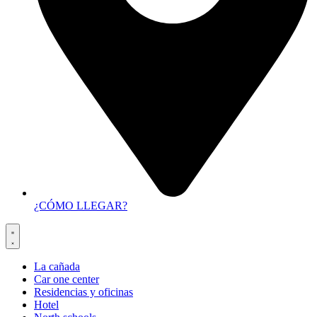
¿CÓMO LLEGAR?
La cañada
Car one center
Residencias y oficinas
Hotel